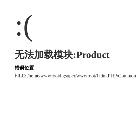
:(
无法加载模块:Product
错误位置
FILE: /home/wwwroot/hgsuper/wwwroot/ThinkPHP/Common