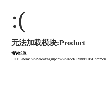
:(
无法加载模块:Product
错误位置
FILE: /home/wwwroot/hgsuper/wwwroot/ThinkPHP/Common