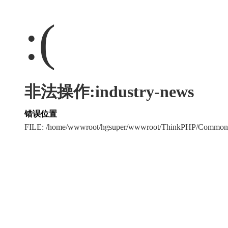
:(
非法操作:industry-news
错误位置
FILE: /home/wwwroot/hgsuper/wwwroot/ThinkPHP/Common